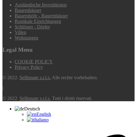
Ausländische Investitionen
Bauernhäuser
Bauernhöfe - Bauernhäuser
Rustikale Einrichtungen
Schlösser - Dörfer
Villen
Wohnungen
Legal Menu
COOKIE POLICY
Privacy Policy
© 2022.
Sellinnate s.r.l.s.
Alle rechte vorbehalten.
|
© 2022.
Sellinnate s.r.l.s.
Tutti i diritti riservati.
Deutsch
English
Italiano