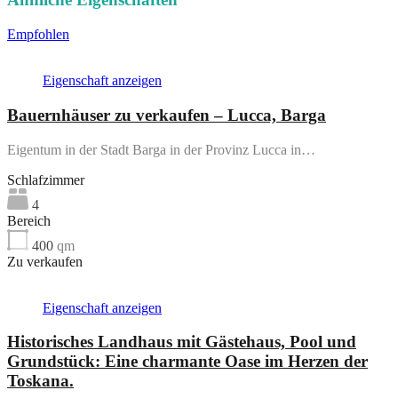
Empfohlen
Immobilien-Features
Immobilientyp
Immobilienstandort
Eigenschaft anzeigen
Bauernhäuser zu verkaufen – Lucca, Barga
Eigentum in der Stadt Barga in der Provinz Lucca in…
Schlafzimmer
4
Bereich
400
qm
Zu verkaufen
Eigenschaft anzeigen
Historisches Landhaus mit Gästehaus, Pool und
Grundstück: Eine charmante Oase im Herzen der
Toskana.