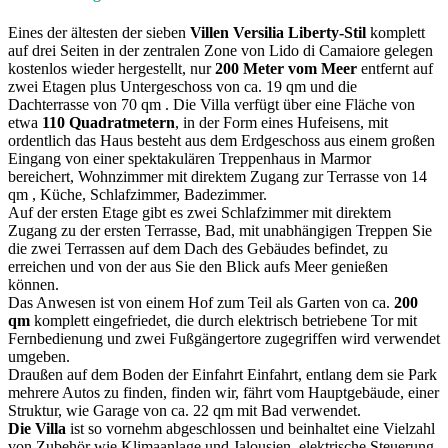
Eines der ältesten der sieben
Villen Versilia Liberty-Stil
komplett
auf drei Seiten in der zentralen Zone von Lido di Camaiore gelegen
kostenlos wieder hergestellt, nur
200 Meter vom Meer
entfernt auf
zwei Etagen plus Untergeschoss von ca. 19 qm und die
Dachterrasse von 70 qm . Die Villa verfügt über eine Fläche von
etwa
110 Quadratmetern
, in der Form eines Hufeisens, mit
ordentlich das Haus besteht aus dem Erdgeschoss aus einem großen
Eingang von einer spektakulären Treppenhaus in Marmor
bereichert, Wohnzimmer mit direktem Zugang zur Terrasse von 14
qm , Küche, Schlafzimmer, Badezimmer.
Auf der ersten Etage gibt es zwei Schlafzimmer mit direktem
Zugang zu der ersten Terrasse, Bad, mit unabhängigen Treppen Sie
die zwei Terrassen auf dem Dach des Gebäudes befindet, zu
erreichen und von der aus Sie den Blick aufs Meer genießen
können.
Das Anwesen ist von einem Hof ​​zum Teil als Garten von ca.
200
qm
komplett eingefriedet, die durch elektrisch betriebene Tor mit
Fernbedienung und zwei Fußgängertore zugegriffen wird verwendet
umgeben.
Draußen auf dem Boden der Einfahrt Einfahrt, entlang dem sie Park
mehrere Autos zu finden, finden wir, fährt vom Hauptgebäude, einer
Struktur, wie Garage von ca. 22 qm mit Bad verwendet.
Die Villa
ist so vornehm abgeschlossen und beinhaltet eine Vielzahl
von Zubehör wie Klimaanlage und Jalousien, elektrische Steuerung.