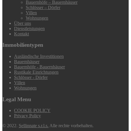
Bauernhöfe – Bauernhäuser
Schlösser – Dörfer
Villen
Wohnungen
Über uns
Dienstleistungen
Kontakt
Immobilientypen
Ausländische Investitionen
Bauernhäuser
Bauernhöfe - Bauernhäuser
Rustikale Einrichtungen
Schlösser - Dörfer
Villen
Wohnungen
Legal Menu
COOKIE POLICY
Privacy Policy
© 2022.
Sellinnate s.r.l.s.
Alle rechte vorbehalten.