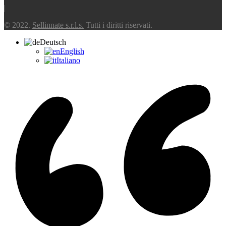
|
© 2022.
Sellinnate s.r.l.s.
Tutti i diritti riservati.
Deutsch
English
Italiano