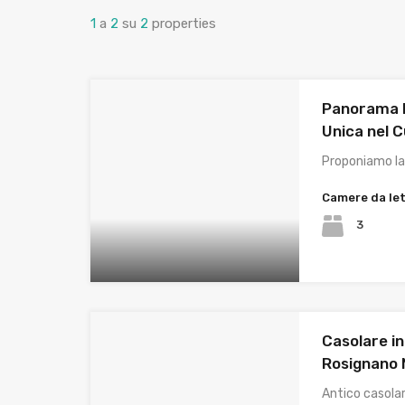
1
a
2
su
2
properties
Panorama M
Unica nel C
Proponiamo la
Camere da le
3
Casolare in
Rosignano
Antico casolar