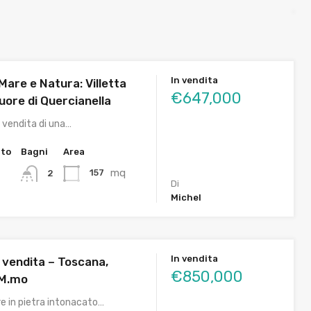
In vendita
are e Natura: Villetta
€647,000
uore di Quercianella
 vendita di una…
tto
Bagni
Area
mq
157
2
Di
Michel
In vendita
 vendita – Toscana,
€850,000
 M.mo
e in pietra intonacato…