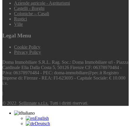
Aziende agricole - Agriturismi
Castelli - Borghi
Coloniche – Casali
Rustici
Ville
Legal Menu
Cookie Policy
Privacy Policy
Doma Immobiliare S.R.L. Rag. Soc.: Doma Immobiliare srl - Piazza
Cardinale Elia Dalla Costa 5, 50126 Firenze CF: 06378970484 -
P.iva: 06378970484 - PEC: doma-immobiliare@pec.it Registro
Imprese di: Firenze - REA: FI-623695 - Capitale Sociale: € 10.000
i.v.
|
© 2022.
Sellinnate s.r.l.s.
Tutti i diritti riservati.
Italiano
English
Deutsch