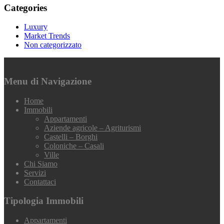
Categories
Luxury
Market Trends
Non categorizzato
Menu di Navigazione
Home
Immobili
Appartamenti
Aziende agricole – Agriturismi
Castelli – Borghi
Coloniche – Casali
Ville
Chi Siamo
Servizi
Contattaci
Tipologia Immobili
Appartamenti