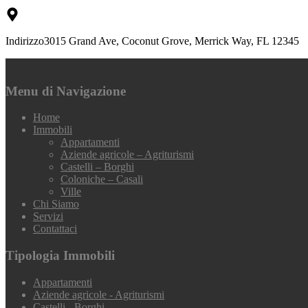
Indirizzo
3015 Grand Ave, Coconut Grove, Merrick Way, FL 12345
Menu di Navigazione
Home
Immobili
Appartamenti
Aziende agricole – Agriturismi
Castelli – Borghi
Coloniche – Casali
Ville
Chi Siamo
Servizi
Contattaci
Tipologia Immobili
Appartamenti
Aziende agricole - Agriturismi
Castelli - Borghi